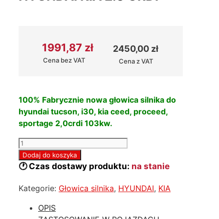
1991,87
zł
2450,00
zł
Cena bez VAT
Cena z VAT
100% Fabrycznie nowa głowica silnika do
hyundai tucson, i30, kia ceed, proceed,
sportage 2,0crdi 103kw.
ilość
Nowa
Dodaj do koszyka
głowica
🕐 Czas dostawy produktu:
na stanie
motora
Kategorie:
Głowica silnika
,
HYUNDAI
,
KIA
Hyundai
Kia
OPIS
2.0