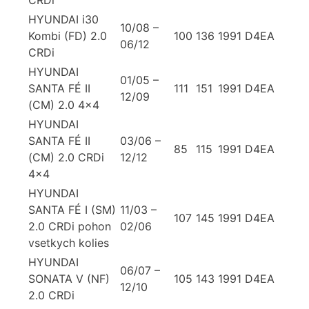
HYUNDAI i30
10/08 –
Kombi (FD) 2.0
100
136
1991
D4EA
06/12
CRDi
HYUNDAI
01/05 –
SANTA FÉ II
111
151
1991
D4EA
12/09
(CM) 2.0 4×4
HYUNDAI
SANTA FÉ II
03/06 –
85
115
1991
D4EA
(CM) 2.0 CRDi
12/12
4×4
HYUNDAI
SANTA FÉ I (SM)
11/03 –
107
145
1991
D4EA
2.0 CRDi pohon
02/06
vsetkych kolies
HYUNDAI
06/07 –
SONATA V (NF)
105
143
1991
D4EA
12/10
2.0 CRDi