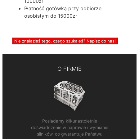
10000zł
Płatność gotówką przy odbiorze
osobistym do 15000zł
Nie znalazłeś tego, czego szukałeś? Napisz do nas!
O FIRMIE
Posiadamy kilkunastoletnie
doświadczenie w naprawie i wymianie
silników, co gwarantuje Państwu