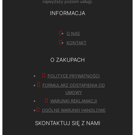
najwyższy poziom usługi.
INFORMACJA
O NAS
KONTAKT
O ZAKUPACH
POLITYCE PRYWATNOŚCI
FORMULARZ ODSTĄPIENIA OD
UMOWY
WARUNKI REKLAMACJI
OGÓLNE WARUNKI HANDLOWE
SKONTAKTUJ SIĘ Z NAMI