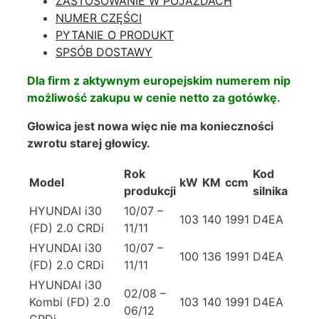
ZASTOSOWANIE W POJAZDACH
crdi
NUMER CZĘŚCI
PYTANIE O PRODUKT
SPSÓB DOSTAWY
Dla firm z aktywnym europejskim numerem nip
możliwość zakupu w cenie netto za gotówkę.
Głowica jest nowa więc nie ma konieczności
zwrotu starej głowicy.
Rok
Kod
Model
kW
KM
ccm
produkcji
silnika
HYUNDAI i30
10/07 –
103
140
1991
D4EA
(FD) 2.0 CRDi
11/11
HYUNDAI i30
10/07 –
100
136
1991
D4EA
(FD) 2.0 CRDi
11/11
HYUNDAI i30
02/08 –
Kombi (FD) 2.0
103
140
1991
D4EA
06/12
CRDi