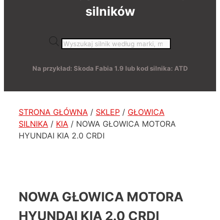
silników
Wyszukiwarka
produktów
Na przykład: Skoda Fabia 1.9 lub kod silnika: ATD
STRONA GŁÓWNA
/
SKLEP
/
GŁOWICA
SILNIKA
/
KIA
/ NOWA GŁOWICA MOTORA
HYUNDAI KIA 2.0 CRDI
NOWA GŁOWICA MOTORA
HYUNDAI KIA 2.0 CRDI