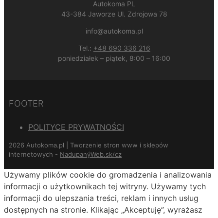
Autokoma PL
43-384 Jaworze Ul. Zdrojowa 78
info@autokoma.pl
Tel.:
+48 690 336 216
poniedziałek – piątek, 8:00 – 16:00
FOOTER
POLITYCE PRYWATNOŚCI
2026 Autokoma.pl | Tworzenie stron www i sklepów
internetowych -
NadupanýWeb.sk/cz
Używamy plików cookie do gromadzenia i analizowania
informacji o użytkownikach tej witryny. Używamy tych
informacji do ulepszania treści, reklam i innych usług
dostępnych na stronie. Klikając „Akceptuję”, wyrażasz