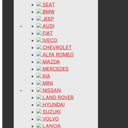
SEAT
BMW
JEEP
AUDI
FIAT
IVECO
CHEVROLET
ALFA ROMEO
MAZDA
MERCEDES
KIA
MINI
NISSAN
LAND ROVER
HYUNDAI
SUZUKI
VOLVO
LANCIA