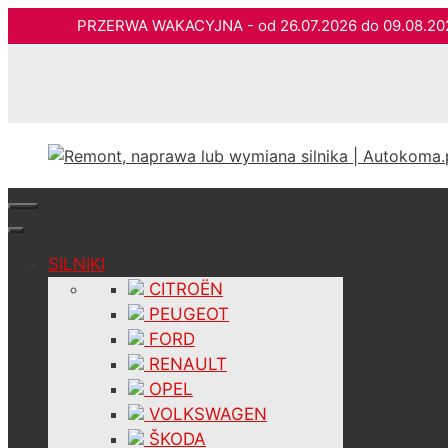
PRZERWA WAKACYJNA - od 26.07.2026 do 09.08.2
Przejdź
do
treści
SILNIKI
CITROËN
PEUGEOT
FORD
RENAULT
OPEL
VOLKSWAGEN
ŠKODA