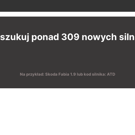
szukuj ponad 309 nowych sil
Na przykład: Skoda Fabia 1.9 lub kod silnika: ATD