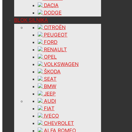
DACIA
DODGE
BLOK SILNIKA
CITROËN
PEUGEOT
FORD
RENAULT
OPEL
VOLKSWAGEN
ŠKODA
SEAT
BMW
JEEP
AUDI
FIAT
IVECO
CHEVROLET
ALFA ROMEO