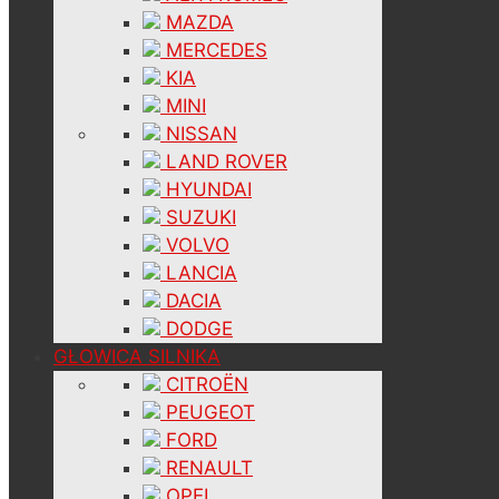
MAZDA
MERCEDES
KIA
MINI
NISSAN
LAND ROVER
HYUNDAI
SUZUKI
VOLVO
LANCIA
DACIA
DODGE
GŁOWICA SILNIKA
CITROËN
PEUGEOT
FORD
RENAULT
OPEL