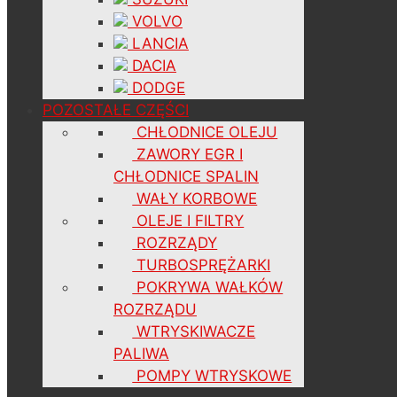
VOLVO
LANCIA
DACIA
DODGE
POZOSTAŁE CZĘŚCI
CHŁODNICE OLEJU
ZAWORY EGR I
CHŁODNICE SPALIN
WAŁY KORBOWE
OLEJE I FILTRY
ROZRZĄDY
TURBOSPRĘŻARKI
POKRYWA WAŁKÓW
ROZRZĄDU
WTRYSKIWACZE
PALIWA
POMPY WTRYSKOWE