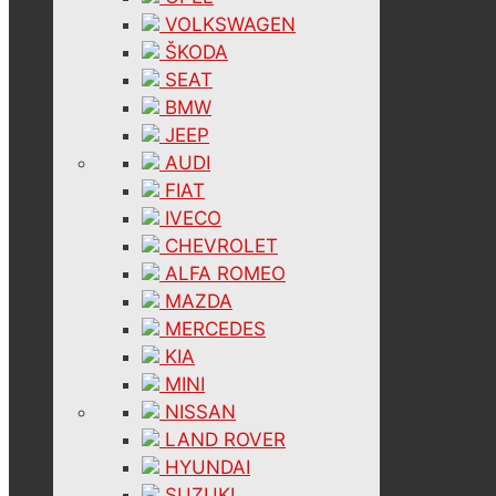
VOLKSWAGEN
ŠKODA
SEAT
BMW
JEEP
AUDI
FIAT
IVECO
CHEVROLET
ALFA ROMEO
MAZDA
MERCEDES
KIA
MINI
NISSAN
LAND ROVER
HYUNDAI
SUZUKI