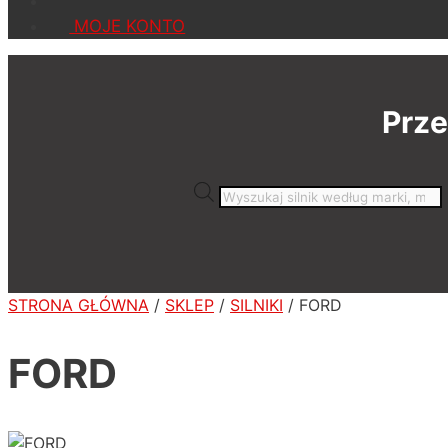
MOJE KONTO
Prze
Wyszukiwarka
produktów
STRONA GŁÓWNA
/
SKLEP
/
SILNIKI
/ FORD
FORD