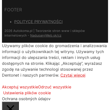
FOOTER
POLITYCE PRYWATNOŚCI
2026 Autokoma.pl | Tworzenie stron www i sklepów
internetowych -
NadupanýWeb.sk/cz
Używamy plików cookie do gromadzenia i analizowania
informacji o użytkownikach tej witryny. Używamy tych
informacji do ulepszania treści, reklam i innych usług
dostępnych na stronie. Klikając „Akceptuję”, wyrażasz
zgodę na używanie technologi stosowanej przez
Dentonet i naszych partnerów.
Czytaj więcej
Akceptuj wszystkie
Odrzuć wszystkie
Ustawienia plików cookie
Ochrana osobných údajov