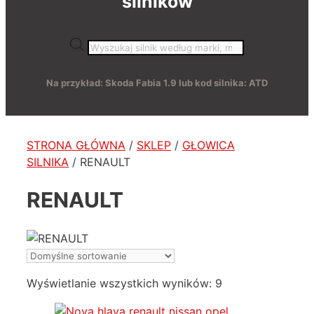
silników
Wyszukiwarka
produktów
Na przykład: Skoda Fabia 1.9 lub kod silnika: ATD
STRONA GŁÓWNA
/
SKLEP
/
GŁOWICA
SILNIKA
/ RENAULT
RENAULT
Wyświetlanie wszystkich wyników: 9