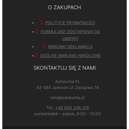
O ZAKUPACH
POLITYCE PRYWATNOŚCI
FORMULARZ ODSTĄPIENIA OD
UMOWY
WARUNKI REKLAMACJI
OGÓLNE WARUNKI HANDLOWE
SKONTAKTUJ SIĘ Z NAMI
Autokoma PL
43-384 Jaworze Ul. Zdrojowa 78
info@autokoma.pl
Tel.:
+48 690 336 216
poniedziałek – piątek, 8:00 – 16:00