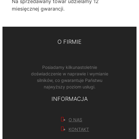
Na sprzedawany towar udzielamy 12
miesięcznej gwarancji.
O FIRMIE
Posiadamy kilkunastoletnie
doświadczenie w naprawie i wymianie
silników, co gwarantuje Państwu
najwyższy poziom usługi.
INFORMACJA
O NAS
KONTAKT