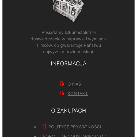
Posiadamy kilkunastoletnie
doświadczenie w naprawie i wymianie
silników, co gwarantuje Państwu
najwyższy poziom usługi.
INFORMACJA
O NAS
KONTAKT
O ZAKUPACH
POLITYCE PRYWATNOŚCI
FORMULARZ ODSTĄPIENIA OD