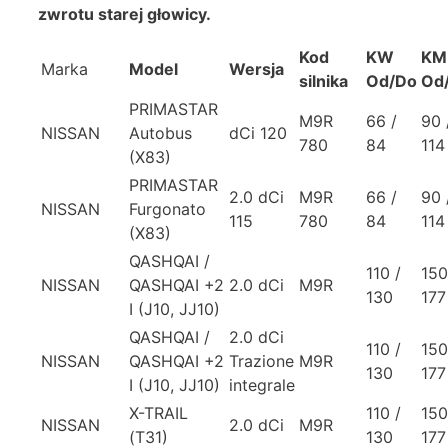
zwrotu starej głowicy.
Kod
KW
KM
Marka
Model
Wersja
silnika
Od/Do
Od
PRIMASTAR
M9R
66 /
90 
NISSAN
Autobus
dCi 120
780
84
114
(X83)
PRIMASTAR
2.0 dCi
M9R
66 /
90 
NISSAN
Furgonato
115
780
84
114
(X83)
QASHQAI /
110 /
150
NISSAN
QASHQAI +2
2.0 dCi
M9R
130
177
I (J10, JJ10)
QASHQAI /
2.0 dCi
110 /
150
NISSAN
QASHQAI +2
Trazione
M9R
130
177
I (J10, JJ10)
integrale
X-TRAIL
110 /
150
NISSAN
2.0 dCi
M9R
(T31)
130
177