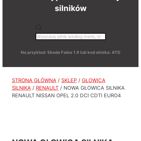
silników
Wyszukiwarka produktów
Na przykład: Skoda Fabia 1.9 lub kod silnika: ATD
STRONA GŁÓWNA
/
SKLEP
/
GŁOWICA
SILNIKA
/
RENAULT
/ NOWA GŁOWICA SILNIKA
RENAULT NISSAN OPEL 2.0 DCI CDTI EURO4