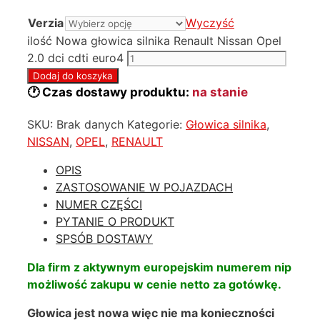
Verzia
Wyczyść
ilość Nowa głowica silnika Renault Nissan Opel
2.0 dci cdti euro4
Dodaj do koszyka
🕐 Czas dostawy produktu:
na stanie
SKU:
Brak danych
Kategorie:
Głowica silnika
,
NISSAN
,
OPEL
,
RENAULT
OPIS
ZASTOSOWANIE W POJAZDACH
NUMER CZĘŚCI
PYTANIE O PRODUKT
SPSÓB DOSTAWY
Dla firm z aktywnym europejskim numerem nip
możliwość zakupu w cenie netto za gotówkę.
Głowica jest nowa więc nie ma konieczności