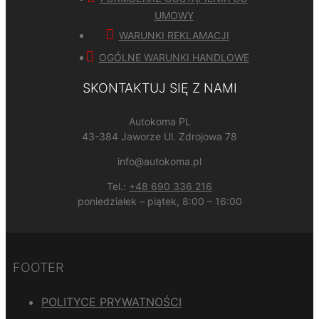
UMOWY
WARUNKI REKLAMACJI
OGÓLNE WARUNKI HANDLOWE
SKONTAKTUJ SIĘ Z NAMI
Autokoma PL
43-384 Jaworze Ul. Zdrojowa 78
info@autokoma.pl
Tel.:
+48 690 336 216
poniedziałek – piątek, 8:00 – 16:00
FOOTER
POLITYCE PRYWATNOŚCI