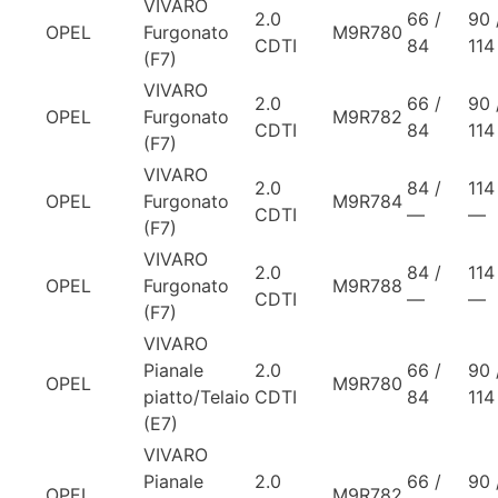
VIVARO
2.0
66 /
90 
OPEL
Furgonato
M9R780
CDTI
84
114
(F7)
VIVARO
2.0
66 /
90 
OPEL
Furgonato
M9R782
CDTI
84
114
(F7)
VIVARO
2.0
84 /
114
OPEL
Furgonato
M9R784
CDTI
—
—
(F7)
VIVARO
2.0
84 /
114
OPEL
Furgonato
M9R788
CDTI
—
—
(F7)
VIVARO
Pianale
2.0
66 /
90 
OPEL
M9R780
piatto/Telaio
CDTI
84
114
(E7)
VIVARO
Pianale
2.0
66 /
90 
OPEL
M9R782