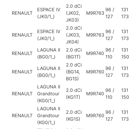
2.0 dCi
ESPACE IV
96 /
131
RENAULT
(JK02,
M9R763
(JK0/1_)
127
173
JK03)
2.0 dCi
ESPACE IV
96 /
131
RENAULT
(JK03,
M9R763
(JK0/1_)
127
173
JK04)
LAGUNA II
2.0 dCi
96 /
131
RENAULT
M9R740
(BG0/1_)
(BG1T)
110
150
2.0 dCi
LAGUNA II
96 /
131
RENAULT
(BG14,
M9R760
(BG0/1_)
127
173
BG1S)
LAGUNA II
2.0 dCi
96 /
131
RENAULT
Grandtour
M9R740
(KG1T)
110
150
(KG0/1_)
LAGUNA II
2.0 dCi
96 /
131
RENAULT
Grandtour
M9R760
(KG1S)
127
173
(KG0/1_)