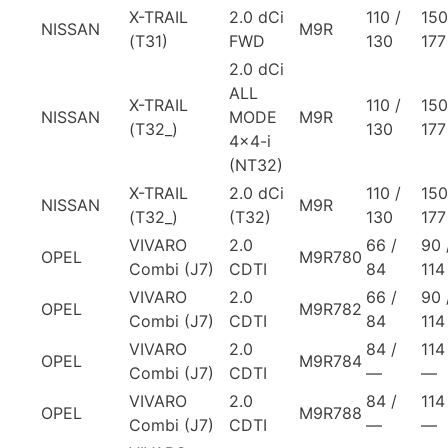
X-TRAIL
2.0 dCi
110 /
150
NISSAN
M9R
(T31)
FWD
130
177
2.0 dCi
ALL
X-TRAIL
110 /
150
NISSAN
MODE
M9R
(T32_)
130
177
4×4-i
(NT32)
X-TRAIL
2.0 dCi
110 /
150
NISSAN
M9R
(T32_)
(T32)
130
177
VIVARO
2.0
66 /
90 
OPEL
M9R780
Combi (J7)
CDTI
84
114
VIVARO
2.0
66 /
90 
OPEL
M9R782
Combi (J7)
CDTI
84
114
VIVARO
2.0
84 /
114
OPEL
M9R784
Combi (J7)
CDTI
—
—
VIVARO
2.0
84 /
114
OPEL
M9R788
Combi (J7)
CDTI
—
—