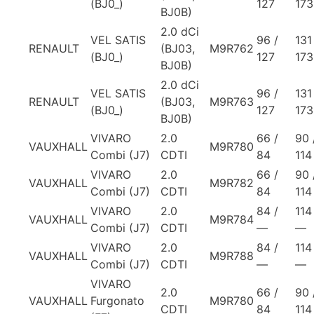
(BJ0_)
127
173
BJ0B)
2.0 dCi
VEL SATIS
96 /
131
RENAULT
(BJ03,
M9R762
(BJ0_)
127
173
BJ0B)
2.0 dCi
VEL SATIS
96 /
131
RENAULT
(BJ03,
M9R763
(BJ0_)
127
173
BJ0B)
VIVARO
2.0
66 /
90 
VAUXHALL
M9R780
Combi (J7)
CDTI
84
114
VIVARO
2.0
66 /
90 
VAUXHALL
M9R782
Combi (J7)
CDTI
84
114
VIVARO
2.0
84 /
114
VAUXHALL
M9R784
Combi (J7)
CDTI
—
—
VIVARO
2.0
84 /
114
VAUXHALL
M9R788
Combi (J7)
CDTI
—
—
VIVARO
2.0
66 /
90 
VAUXHALL
Furgonato
M9R780
CDTI
84
114