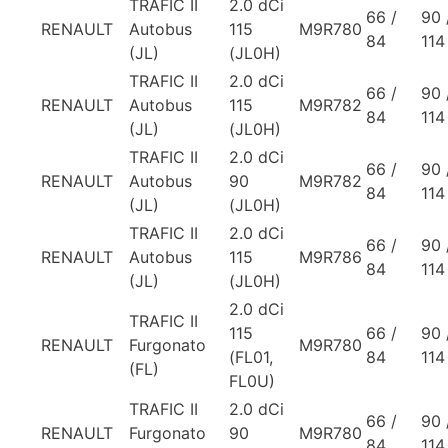
TRAFIC II
2.0 dCi
66 /
90 
RENAULT
Autobus
115
M9R780
84
114
(JL)
(JL0H)
TRAFIC II
2.0 dCi
66 /
90 
RENAULT
Autobus
115
M9R782
84
114
(JL)
(JL0H)
TRAFIC II
2.0 dCi
66 /
90 
RENAULT
Autobus
90
M9R782
84
114
(JL)
(JL0H)
TRAFIC II
2.0 dCi
66 /
90 
RENAULT
Autobus
115
M9R786
84
114
(JL)
(JL0H)
2.0 dCi
TRAFIC II
115
66 /
90 
RENAULT
Furgonato
M9R780
(FL01,
84
114
(FL)
FL0U)
TRAFIC II
2.0 dCi
66 /
90 
RENAULT
Furgonato
90
M9R780
84
114