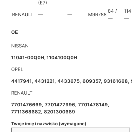
(E7)
84 /
114
RENAULT
—
—
M9R788
—
—
OE
NISSAN
11041-00Q0H,
1104100Q0H
OPEL
4417941
,
4431221,
4433675,
609357,
93161668,
RENAULT
7701476669,
7701477996,
7701478149
,
7711368682,
8201300689
Twoje imię i nazwisko (wymagane)