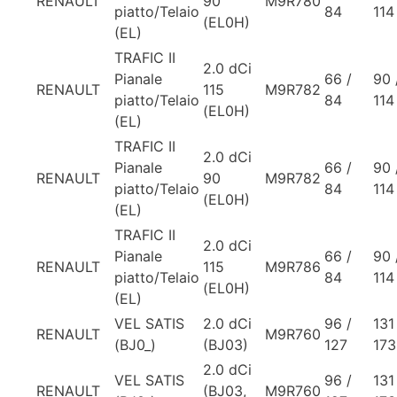
RENAULT
90
M9R780
piatto/Telaio
84
114
(EL0H)
(EL)
TRAFIC II
2.0 dCi
Pianale
66 /
90 
RENAULT
115
M9R782
piatto/Telaio
84
114
(EL0H)
(EL)
TRAFIC II
2.0 dCi
Pianale
66 /
90 
RENAULT
90
M9R782
piatto/Telaio
84
114
(EL0H)
(EL)
TRAFIC II
2.0 dCi
Pianale
66 /
90 
RENAULT
115
M9R786
piatto/Telaio
84
114
(EL0H)
(EL)
VEL SATIS
2.0 dCi
96 /
131
RENAULT
M9R760
(BJ0_)
(BJ03)
127
173
2.0 dCi
VEL SATIS
96 /
131
RENAULT
(BJ03,
M9R760