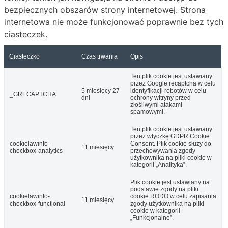
bezpiecznych obszarów strony internetowej. Strona
internetowa nie może funkcjonować poprawnie bez tych
ciasteczek.
Ciasteczko
Czas trwania
Opis
Ten plik cookie jest ustawiany
przez Google recaptcha w celu
5 miesięcy 27
identyfikacji robotów w celu
_GRECAPTCHA
dni
ochrony witryny przed
złośliwymi atakami
spamowymi.
Ten plik cookie jest ustawiany
przez wtyczkę GDPR Cookie
cookielawinfo-
Consent. Plik cookie służy do
11 miesięcy
checkbox-analytics
przechowywania zgody
użytkownika na pliki cookie w
kategorii „Analityka”.
Plik cookie jest ustawiany na
podstawie zgody na pliki
cookielawinfo-
cookie RODO w celu zapisania
11 miesięcy
checkbox-functional
zgody użytkownika na pliki
cookie w kategorii
„Funkcjonalne”.