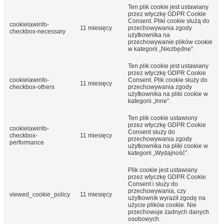
Ten plik cookie jest ustawiany
przez wtyczkę GDPR Cookie
Consent. Pliki cookie służą do
cookielawinfo-
11 miesięcy
przechowywania zgody
checkbox-necessary
użytkownika na
przechowywanie plików cookie
w kategorii „Niezbędne”.
Ten plik cookie jest ustawiany
przez wtyczkę GDPR Cookie
cookielawinfo-
Consent. Plik cookie służy do
11 miesięcy
checkbox-others
przechowywania zgody
użytkownika na pliki cookie w
kategorii „Inne”.
Ten plik cookie ustawiony
przez wtyczkę GDPR Cookie
cookielawinfo-
Consent służy do
checkbox-
11 miesięcy
przechowywania zgody
performance
użytkownika na pliki cookie w
kategorii „Wydajność”.
Plik cookie jest ustawiany
przez wtyczkę GDPR Cookie
Consent i służy do
przechowywania, czy
viewed_cookie_policy
11 miesięcy
użytkownik wyraził zgodę na
użycie plików cookie. Nie
przechowuje żadnych danych
osobowych.