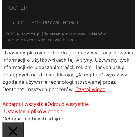
FOOTER
POLITYCE PRYWATNOŚCI
2026 Autokoma.pl | Tworzenie stron www i sklepów
internetowych -
NadupanýWeb.sk/cz
Używamy plików cookie do gromadzenia i analizowania
informacji o użytkownikach tej witryny. Używamy tych
informacji do ulepszania treści, reklam i innych usług
dostępnych na stronie. Klikając „Akceptuję”, wyrażasz
zgodę na używanie technologi stosowanej przez
Dentonet i naszych partnerów.
Czytaj więcej
Akceptuj wszystkie
Odrzuć wszystkie
Ustawienia plików cookie
Ochrana osobných údajov