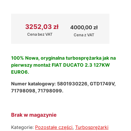
3252,03
zł
4000,00
zł
Cena bez VAT
Cena z VAT
100% Nowa, oryginalna turbosprężarka jak na
pierwszy montaż FIAT DUCATO 2.3 127KW
EURO6.
Numer katalogowy: 5801930226, GTD1749V,
71798098, 71798099.
Brak w magazynie
Kategorie:
Pozostałe części
,
Turbosprężarki