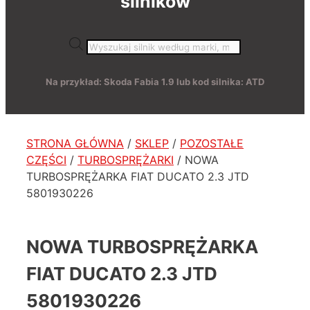
silników
Wyszukiwarka
produktów
Na przykład: Skoda Fabia 1.9 lub kod silnika: ATD
STRONA GŁÓWNA
/
SKLEP
/
POZOSTAŁE
CZĘŚCI
/
TURBOSPRĘŻARKI
/ NOWA
TURBOSPRĘŻARKA FIAT DUCATO 2.3 JTD
5801930226
NOWA TURBOSPRĘŻARKA
FIAT DUCATO 2.3 JTD
5801930226