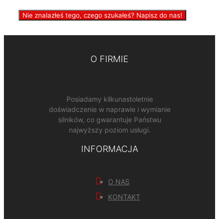
Nie znalazłeś tego, czego szukałeś? Napisz do nas!
O FIRMIE
Posiadamy kilkunastoletnie
doświadczenie w naprawie i wymianie
silników, co gwarantuje Państwu
najwyższy poziom usługi.
INFORMACJA
O NAS
KONTAKT