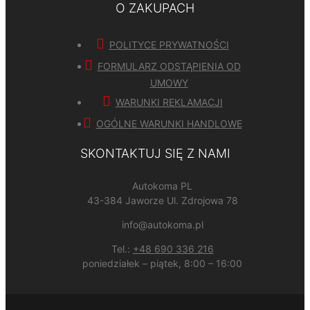
O ZAKUPACH
POLITYCE PRYWATNOŚCI
FORMULARZ ODSTĄPIENIA OD
UMOWY
WARUNKI REKLAMACJI
OGÓLNE WARUNKI HANDLOWE
SKONTAKTUJ SIĘ Z NAMI
Autokoma PL
43-384 Jaworze Ul. Zdrojowa 78
info@autokoma.pl
Tel.:
+48 690 336 216
poniedziałek – piątek, 8:00 – 16:00