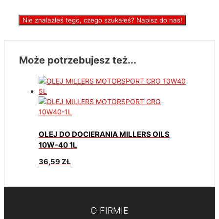
Nie znalazłeś tego, czego szukałeś? Napisz do nas!
Może potrzebujesz też...
OLEJ DO DOCIERANIA MILLERS OILS
10W-40 1L
36,59
ZŁ
O FIRMIE