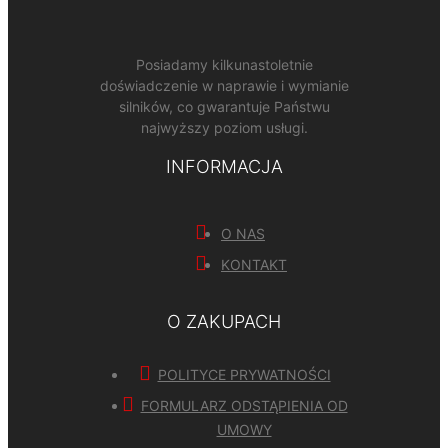
Posiadamy kilkunastoletnie
doświadczenie w naprawie i wymianie
silników, co gwarantuje Państwu
najwyższy poziom usługi.
INFORMACJA
O NAS
KONTAKT
O ZAKUPACH
POLITYCE PRYWATNOŚCI
FORMULARZ ODSTĄPIENIA OD
UMOWY