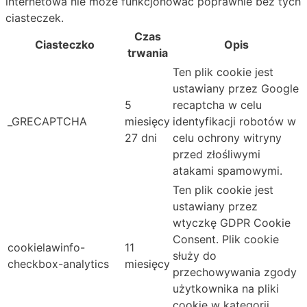
internetowa nie może funkcjonować poprawnie bez tych
ciasteczek.
Czas
Ciasteczko
Opis
trwania
Ten plik cookie jest
ustawiany przez Google
5
recaptcha w celu
_GRECAPTCHA
miesięcy
identyfikacji robotów w
27 dni
celu ochrony witryny
przed złośliwymi
atakami spamowymi.
Ten plik cookie jest
ustawiany przez
wtyczkę GDPR Cookie
Consent. Plik cookie
cookielawinfo-
11
służy do
checkbox-analytics
miesięcy
przechowywania zgody
użytkownika na pliki
cookie w kategorii