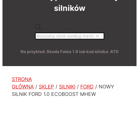
silników
Wyszukiwarka produktów
Na przykład: Skoda Fabia 1.9 lub kod silnika: ATD
STRONA
GŁÓWNA
/
SKLEP
/
SILNIKI
/
FORD
/ NOWY
SILNIK FORD 1.0 ECOBOOST MHEW