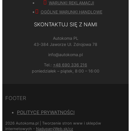
WARUNKI REKLAMACJI
OGÓLNE WARUNKI HANDLOWE
SKONTAKTUJ SIĘ Z NAMI
Autokoma PL
43-384 Jaworze Ul. Zdrojowa 78
info@autokoma.pl
Tel.:
+48 690 336 216
poniedziałek – piątek, 8:00 – 16:00
FOOTER
POLITYCE PRYWATNOŚCI
2026 Autokoma.pl | Tworzenie stron www i sklepów
internetowych -
NadupanýWeb.sk/cz