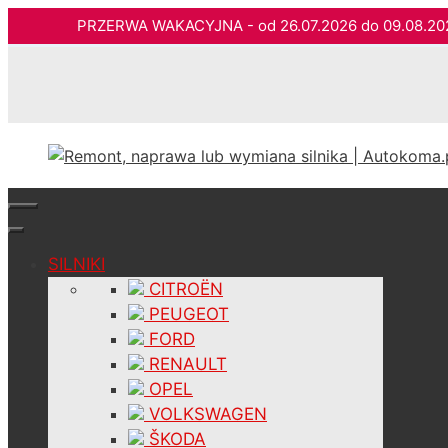
PRZERWA WAKACYJNA - od 26.07.2026 do 09.08.2
Przejdź
do
treści
SILNIKI
CITROËN
PEUGEOT
FORD
RENAULT
OPEL
VOLKSWAGEN
ŠKODA