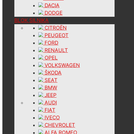
DACIA
DODGE
BLOK SILNIKA
CITROËN
PEUGEOT
FORD
RENAULT
OPEL
VOLKSWAGEN
ŠKODA
SEAT
BMW
JEEP
AUDI
FIAT
IVECO
CHEVROLET
ALFA ROMEO