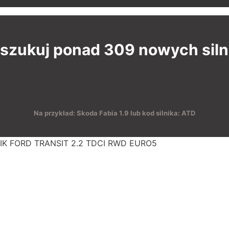
szukuj ponad 309 nowych sil
Na przykład: Skoda Fabia 1.9 lub kod silnika: ATD
IK FORD TRANSIT 2.2 TDCI RWD EURO5