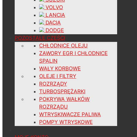
VOLVO
LANCIA
DACIA
DODGE
POZOSTAŁE CZĘŚCI
CHŁODNICE OLEJU
ZAWORY EGR I CHŁODNICE
SPALIN
WAŁY KORBOWE
OLEJE I FILTRY
ROZRZĄDY
TURBOSPRĘŻARKI
POKRYWA WAŁKÓW
ROZRZĄDU
WTRYSKIWACZE PALIWA
POMPY WTRYSKOWE