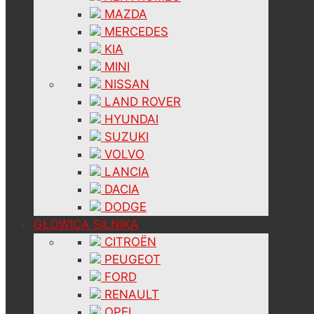
MAZDA
MERCEDES
KIA
MINI
NISSAN
LAND ROVER
HYUNDAI
SUZUKI
VOLVO
LANCIA
DACIA
DODGE
GŁOWICA SILNIKA
CITROËN
PEUGEOT
FORD
RENAULT
OPEL