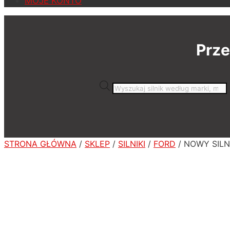
MOJE KONTO
Prze
Wyszukiwarka
produktów
STRONA GŁÓWNA
/
SKLEP
/
SILNIKI
/
FORD
/ NOWY SILN