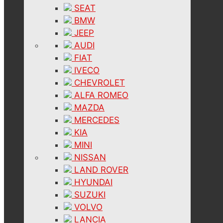
SEAT
BMW
JEEP
AUDI
FIAT
IVECO
CHEVROLET
ALFA ROMEO
MAZDA
MERCEDES
KIA
MINI
NISSAN
LAND ROVER
HYUNDAI
SUZUKI
VOLVO
LANCIA