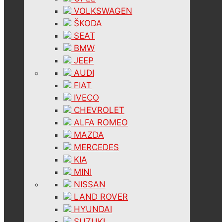
VOLKSWAGEN
ŠKODA
SEAT
BMW
JEEP
AUDI
FIAT
IVECO
CHEVROLET
ALFA ROMEO
MAZDA
MERCEDES
KIA
MINI
NISSAN
LAND ROVER
HYUNDAI
SUZUKI