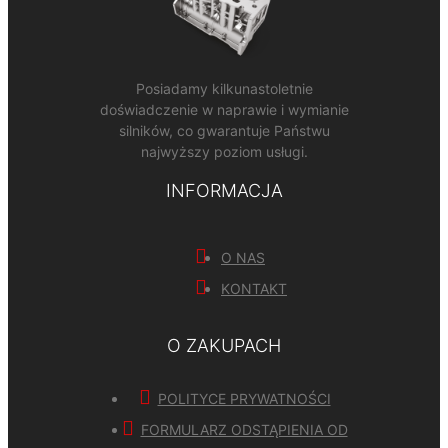
Posiadamy kilkunastoletnie
doświadczenie w naprawie i wymianie
silników, co gwarantuje Państwu
najwyższy poziom usługi.
INFORMACJA
O NAS
KONTAKT
O ZAKUPACH
POLITYCE PRYWATNOŚCI
FORMULARZ ODSTĄPIENIA OD