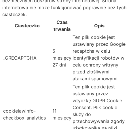
bezpiecznych obszarów strony internetowej. Strona
internetowa nie może funkcjonować poprawnie bez tych
ciasteczek.
Czas
Ciasteczko
Opis
trwania
Ten plik cookie jest
ustawiany przez Google
5
recaptcha w celu
_GRECAPTCHA
miesięcy
identyfikacji robotów w
27 dni
celu ochrony witryny
przed złośliwymi
atakami spamowymi.
Ten plik cookie jest
ustawiany przez
wtyczkę GDPR Cookie
Consent. Plik cookie
cookielawinfo-
11
służy do
checkbox-analytics
miesięcy
przechowywania zgody
użytkownika na pliki