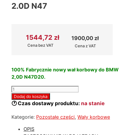
2.0D N47
1544,72
zł
1900,00
zł
Cena bez VAT
Cena z VAT
100% Fabrycznie nowy wał korbowy do BMW
2,0D N47D20.
ilość
Nowy
Dodaj do koszyka
wał
🕐 Czas dostawy produktu:
na stanie
korbowy
Kategorie:
Pozostałe części
,
Wały korbowe
BMW
2.0D
OPIS
N47