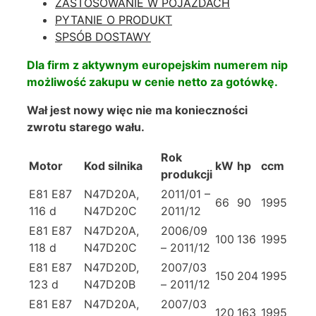
ZASTOSOWANIE W POJAZDACH
PYTANIE O PRODUKT
SPSÓB DOSTAWY
Dla firm z aktywnym europejskim numerem nip
możliwość zakupu w cenie netto za gotówkę.
Wał jest nowy więc nie ma konieczności
zwrotu starego wału.
Rok
Motor
Kod silnika
kW
hp
ccm
produkcji
E81 E87
N47D20A,
2011/01 –
66
90
1995
116 d
N47D20C
2011/12
E81 E87
N47D20A,
2006/09
100
136
1995
118 d
N47D20C
– 2011/12
E81 E87
N47D20D,
2007/03
150
204
1995
123 d
N47D20B
– 2011/12
E81 E87
N47D20A,
2007/03
120
163
1995