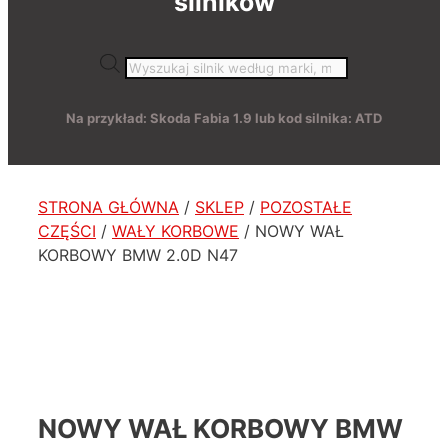
silników
Wyszukiwarka
produktów
Na przykład: Skoda Fabia 1.9 lub kod silnika: ATD
STRONA GŁÓWNA
/
SKLEP
/
POZOSTAŁE
CZĘŚCI
/
WAŁY KORBOWE
/ NOWY WAŁ
KORBOWY BMW 2.0D N47
NOWY WAŁ KORBOWY BMW