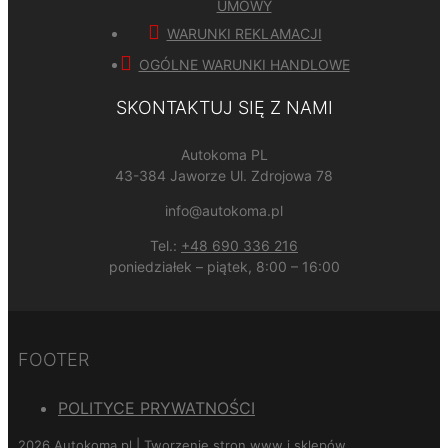
UMOWY
WARUNKI REKLAMACJI
OGÓLNE WARUNKI HANDLOWE
SKONTAKTUJ SIĘ Z NAMI
Autokoma PL
43-384 Jaworze Ul. Zdrojowa 78
info@autokoma.pl
Tel.:
+48 690 336 216
poniedziałek – piątek, 8:00 – 16:00
FOOTER
POLITYCE PRYWATNOŚCI
2026 Autokoma.pl | Tworzenie stron www i sklepów